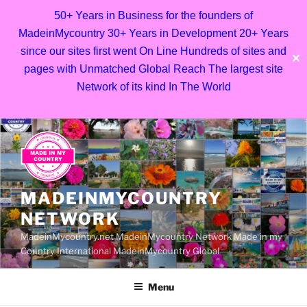
50+ Years in Business for the founders of
MadeinMycountry 30+ Years in Development 20+ Years
since our sites first went On Line Hundreds of sites and
✕
pages with Unmatched Global Reach The largest site
Network of its kind In The World
Skip
to
content
MADEINMYCOUNTRY
NETWORK
MadeinMycountry.net MadeinMycountry Network Made in my
Country International MadeinMycountry Global
Menu