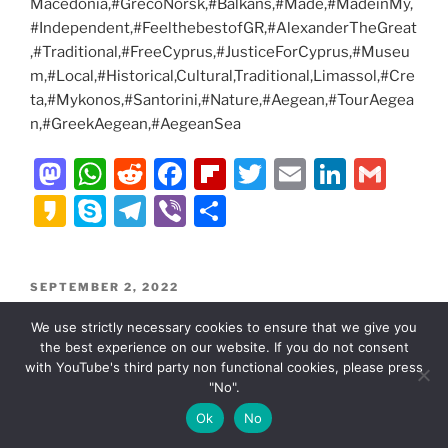
Macedonia,#GrecoNorsk,#Balkans,#Made,#MadeinMy,
#Independent,#FeelthebestofGR,#AlexanderTheGreat
,#Traditional,#FreeCyprus,#JusticeForCyprus,#Museu
m,#Local,#Historical,Cultural,Traditional,Limassol,#Cre
ta,#Mykonos,#Santorini,#Nature,#Aegean,#TourAegea
n,#GreekAegean,#AegeanSea
M
W
R
F
Fl
T
E
Li
G
a
h
e
a
ip
w
m
n
m
K
S
T
Vi
S
st
at
d
c
b
itt
ai
k
ai
a
k
el
b
h
o
s
di
e
o
er
l
e
l
k
y
e
er
ar
POSTED
SEPTEMBER 2, 2022
d
A
t
b
ar
dI
a
p
gr
e
ON
The Aegean Sea, Greece, Cyprus and the
o
p
o
d
n
We use strictly necessary cookies to ensure that we give you
o
e
a
Greek islands
the best experience on our website. If you do not consent
n
p
o
m
with YouTube's third party non functional cookies, please press
k
"No".
Ok
No