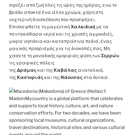
σφύζει από ζωή όλες τις ώρες της ημέρας, ενώ το
βράδυ αποκτά ένα άλλο χρώμα, χάρη στη
νυχτερινή διασκέδαση που προσφέρει.
Επισκεφθείτε τη μαγευτική
Χαλκιδική
με τα
πεντακάθαρα νερά και τις χρυσές αμμουδιές,
μικρα νησάκια και καταπράσινα πεδιά, ένας
μαγικός προορισμός για τις διακοπές σας. Μη
χάσετε τη μοναδικής ομορφιάς φύση των
Σερρών
,
τις γραφικές πόλεις
της
Δράμας
και της
Καβάλας
ανατολικά,
της
Καστοριάς
και της
Νάουσας
στα δυτικά.