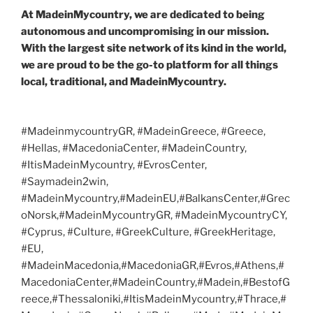
At MadeinMycountry, we are dedicated to being
autonomous and uncompromising in our mission.
With the largest site network of its kind in the world,
we are proud to be the go-to platform for all things
local, traditional, and MadeinMycountry.
#MadeinmycountryGR, #MadeinGreece, #Greece,
#Hellas, #MacedoniaCenter, #MadeinCountry,
#ItisMadeinMycountry, #EvrosCenter,
#Saymadein2win,
#MadeinMycountry,#MadeinEU,#BalkansCenter,#Grec
oNorsk,#MadeinMycountryGR, #MadeinMycountryCY,
#Cyprus, #Culture, #GreekCulture, #GreekHeritage,
#EU,
#MadeinMacedonia,#MacedoniaGR,#Evros,#Athens,#
MacedoniaCenter,#MadeinCountry,#Madein,#BestofG
reece,#Thessaloniki,#ItisMadeinMycountry,#Thrace,#