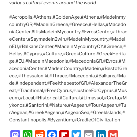
various cultural events around the world.
#Acropolis,#Athens,#GoldenAge,#Athena,#Madeinmy
countryGR,#MadeinGreece,#Greece,#Hellas,#Macedo
niaCenter,#ItisMadeinMycountry,#EvrosCenter,#Thrac
eCenter,#Saymadein2win,#MadeinMycountry,#Madei
nEU,#BalkansCenter,#MadeinMycountryCY,#Greece,#
Hellas,#Cyprus,#Culture,#GreekCulture,#GreekHerita
ge,#EU,#MadeinMacedonia,#MacedoniaGR,#Evros,#M
acedoniaCenter,#MadeinCountry,#Madein,#BestofGre
ece,#Thessaloniki,#Thrace,#Macedonia,#Balkans,#Ma
de,#Independent,#FeelthebestofGR,#AlexanderTheGr
eat,#Traditional,#FreeCyprus,#JusticeForCyprus,#Mus
eum,#Local,#Historical,#Cultural,#Limassol,#Creta,#M
ykonos,#Santorini,#Nature,#Aegean,#TourAegean,#Tu
rAegean,#GreekAegean,#AegeanSea,#GreekIslands,#
Constantinopolis,#Byzantium,#CradleOfCivilization
M
W
R
F
Fl
T
E
Li
G