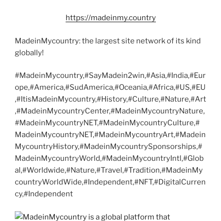
https://madeinmy.country
MadeinMycountry: the largest site network of its kind
globally!
#MadeinMycountry,#SayMadein2win,#Asia,#India,#Eur
ope,#America,#SudAmerica,#Oceania,#Africa,#US,#EU
,#ItisMadeinMycountry,#History,#Culture,#Nature,#Art
,#MadeinMycountryCenter,#MadeinMycountryNature,
#MadeinMycountryNET,#MadeinMycountryCulture,#
MadeinMycountryNET,#MadeinMycountryArt,#Madein
MycountryHistory,#MadeinMycountrySponsorships,#
MadeinMycountryWorld,#MadeinMycountryIntl,#Glob
al,#Worldwide,#Nature,#Travel,#Tradition,#MadeinMy
countryWorldWide,#Independent,#NFT,#DigitalCurren
cy,#Independent